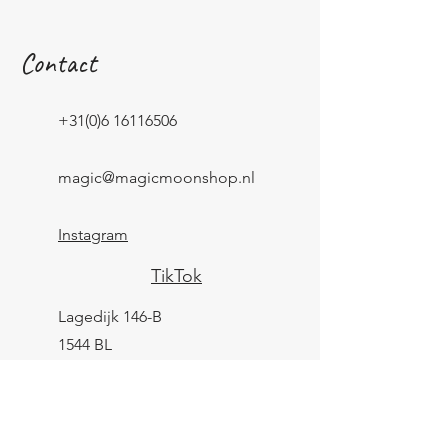
Contact
+31(0)6 16116506
magic@magicmoonshop.nl
Instagram
TikTok
Lagedijk 146-B
1544 BL
Zaandijk
KVK:
84961694
BTW: NL004039247B25