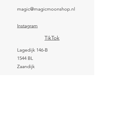
magic@magicmoonshop.nl
Instagram
TikTok
Lagedijk 146-B
1544 BL
Zaandijk
KVK:
84961694
BTW: NL004039247B25
IBAN: NL43 KNAB
0259 9783 37
Contactformulier