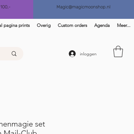
€100,-
Magic@magicmoonshop.nl
l pagina prints
Overig
Custom orders
Agenda
Meer...
inloggen
menmagie set
 Mail-Club