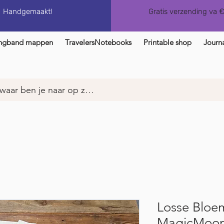
Handgemaakt!
Gratis verzending va 
ngband mappen
TravelersNotebooks
Printable shop
Journa
Losse Bloe
MagicMoon