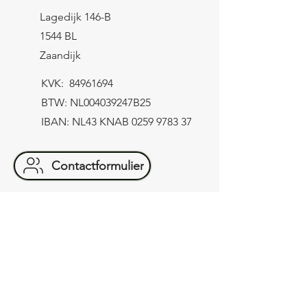
Lagedijk 146-B
1544 BL
Zaandijk
KVK:
84961694
BTW: NL004039247B25
IBAN: NL43 KNAB
0259 9783 37
Contactformulier
Verzending
let op! Het minimum bestelbedrag
bedraagt €8,-