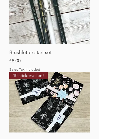
Brushletter start set
Price
€8.00
Sales Tax Included
10 stickervellen!