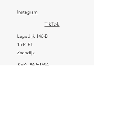
Instagram
TikTok
Lagedijk 146-B
1544 BL
Zaandijk
KVK:
84961694
BTW: NL004039247B25
IBAN: NL43 KNAB
0259 9783 37
Contactformulier