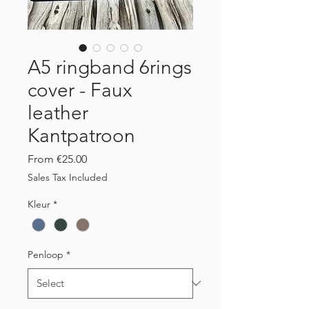
A5 ringband 6rings
cover - Faux
leather
Kantpatroon
Sale
From
€25.00
Price
Sales Tax Included
Kleur
*
Penloop
*