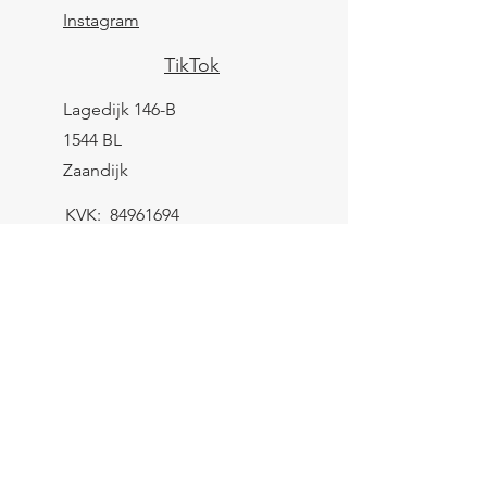
Instagram
TikTok
Lagedijk 146-B
1544 BL
Zaandijk
KVK:
84961694
BTW: NL004039247B25
IBAN: NL43 KNAB
0259 9783 37
Contactformulier
Verzending