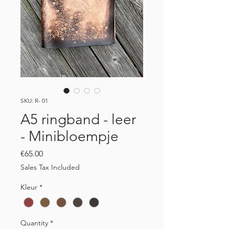
SKU: R- 01
A5 ringband - leer
- Minibloempje
Price
€65.00
Sales Tax Included
Kleur
*
Quantity
*