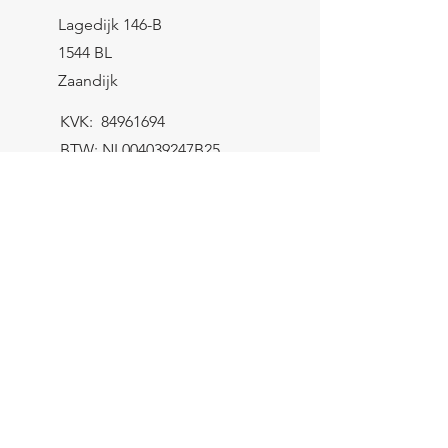
Lagedijk 146-B
1544 BL
Zaandijk
KVK:
84961694
BTW: NL004039247B25
IBAN: NL43 KNAB
0259 9783 37
Contactformulier
Verzending
let op! Het minimum bestelbedrag
bedraagt €8,-