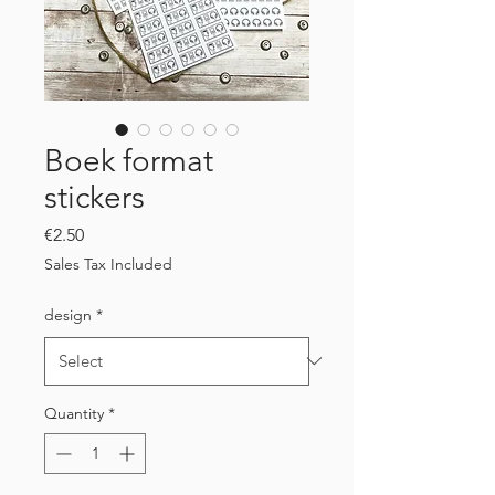
Boek format
stickers
Price
€2.50
Sales Tax Included
design
*
Quantity
*