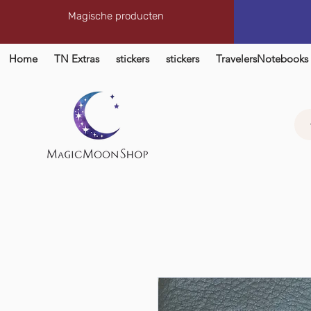
Magische producten
Home
TN Extras
stickers
stickers
TravelersNotebooks