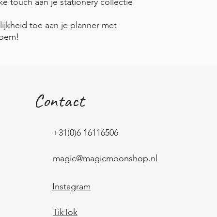
e touch aan je stationery collectie
ijkheid toe aan je planner met
loem!
Contact
+31(0)6 16116506
magic@magicmoonshop.nl
Instagram
TikTok