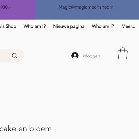
€100,-
Magic@magicmoonshop.nl
y's Shop
Who am I?
Nieuwe pagina
Who am I?
Meer...
inloggen
cake en bloem