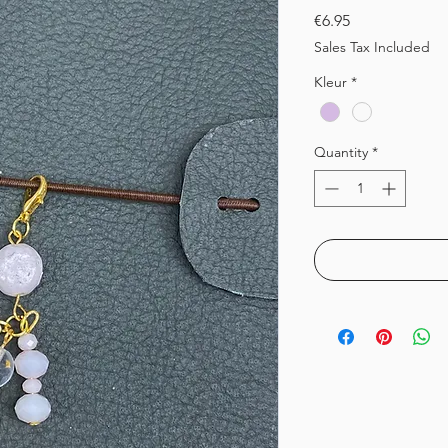
Price
€6.95
Sales Tax Included
Kleur
*
Quantity
*