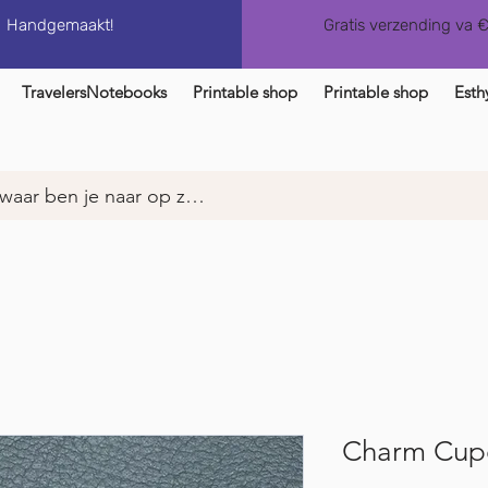
Handgemaakt!
Gratis verzending va 
TravelersNotebooks
Printable shop
Printable shop
Esth
Charm Cup