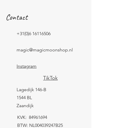
Contact
+31(0)6 16116506
magic@magicmoonshop.nl
Instagram
TikTok
Lagedijk 146-B
1544 BL
Zaandijk
KVK:
84961694
BTW: NL004039247B25