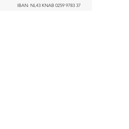
IBAN: NL43 KNAB
0259 9783 37
Contactformulier
Verzending
let op! Het minimum bestelbedrag
bedraagt €8,-
Gratis verzending binnen NL > €100,-
De rest van Europa > €125,-
Verzendtijd:
Voorraad producten 2-5 werkdagen