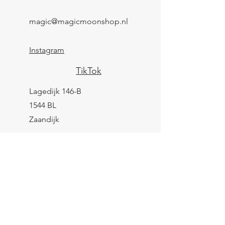
magic@magicmoonshop.nl
Instagram
TikTok
Lagedijk 146-B
1544 BL
Zaandijk
KVK:
84961694
BTW: NL004039247B25
IBAN: NL43 KNAB
0259 9783 37
Contactformulier