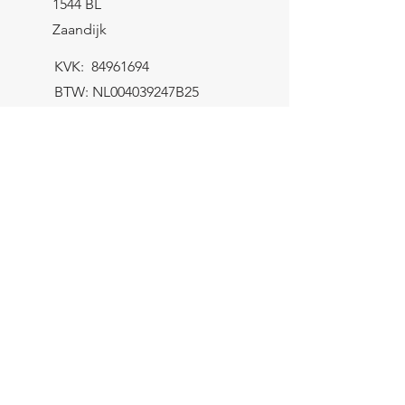
1544 BL
Zaandijk
KVK:
84961694
BTW: NL004039247B25
IBAN: NL43 KNAB
0259 9783 37
Contactformulier
Verzending
let op! Het minimum bestelbedrag
bedraagt €8,-
Gratis verzending binnen NL > €100,-