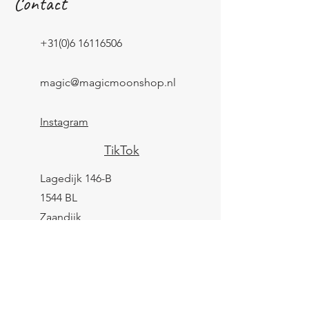
Contact
+31(0)6 16116506
magic@magicmoonshop.nl
Instagram
TikTok
Lagedijk 146-B
1544 BL
Zaandijk
KVK:
84961694
BTW: NL004039247B25
IBAN: NL43 KNAB
0259 9783 37