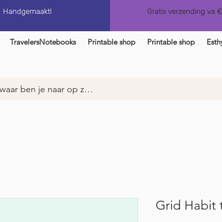
Handgemaakt!
Gratis verzending va 
TravelersNotebooks
Printable shop
Printable shop
Esth
Grid Habit 