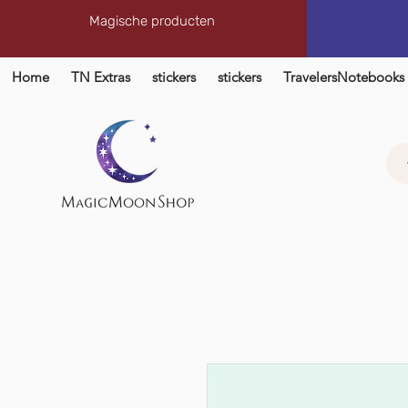
Magische producten
Home
TN Extras
stickers
stickers
TravelersNotebooks