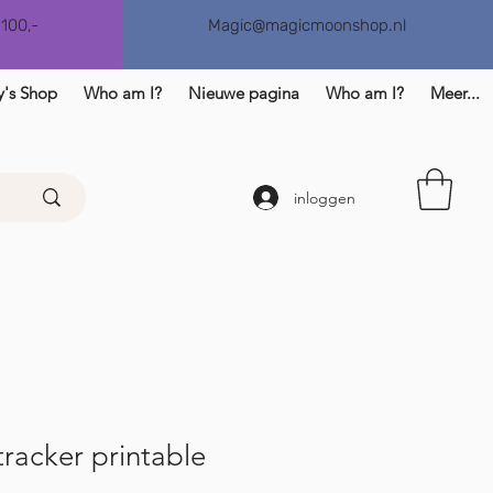
€100,-
Magic@magicmoonshop.nl
y's Shop
Who am I?
Nieuwe pagina
Who am I?
Meer...
inloggen
tracker printable