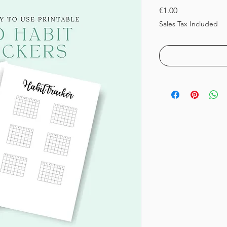
Price
€1.00
Sales Tax Included