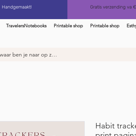
Handgemaakt!
Gratis verzending va 
TravelersNotebooks
Printable shop
Printable shop
Esth
Habit track
print pagin