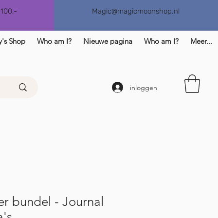
€100,-
Magic@magicmoonshop.nl
y's Shop
Who am I?
Nieuwe pagina
Who am I?
Meer...
inloggen
er bundel - Journal
a's