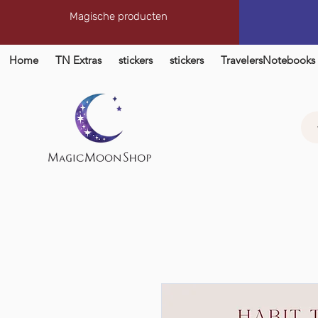
Magische producten
Home
TN Extras
stickers
stickers
TravelersNotebooks