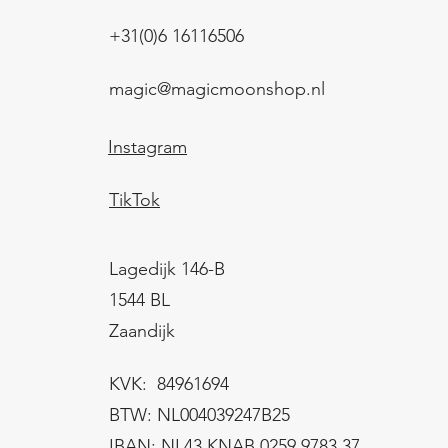
+31(0)6 16116506
magic@magicmoonshop.nl
Instagram
TikTok
Lagedijk 146-B
1544 BL
Zaandijk
KVK: 84961694
BTW: NL004039247B25
IBAN: NL43 KNAB 0259 9783 37