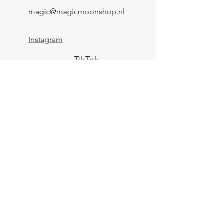
magic@magicmoonshop.nl
Instagram
TikTok
Lagedijk 146-B
1544 BL
Zaandijk
KVK:
84961694
BTW: NL004039247B25
IBAN: NL43 KNAB
0259 9783 37
Contactformulier