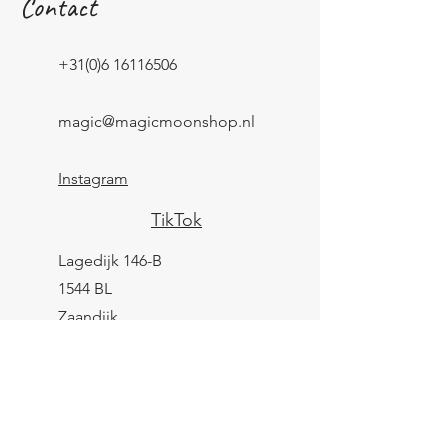
Contact
+31(0)6 16116506
magic@magicmoonshop.nl
Instagram
TikTok
Lagedijk 146-B
1544 BL
Zaandijk
KVK:
84961694
BTW: NL004039247B25
IBAN: NL43 KNAB
0259 9783 37