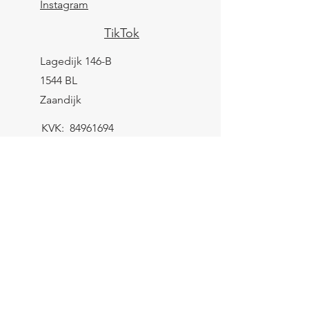
Instagram
TikTok
Lagedijk 146-B
1544 BL
Zaandijk
KVK:
84961694
BTW: NL004039247B25
IBAN: NL43 KNAB
0259 9783 37
Contactformulier
Verzending