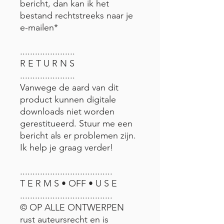
bericht, dan kan ik het
bestand rechtstreeks naar je
e-mailen*
......................
R E T U R N S
......................
Vanwege de aard van dit
product kunnen digitale
downloads niet worden
gerestitueerd. Stuur me een
bericht als er problemen zijn.
Ik help je graag verder!
.....................................
T E R M S • OFF • U S E
.....................................
© OP ALLE ONTWERPEN
rust auteursrecht en is