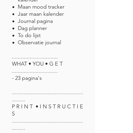
Maan mood tracker
Jaar maan kalender
Journal pagina
Dag planner
To do lijst
Observatie journal
...............................
WHAT • YOU • G E T
...............................
- 23 pagina's
................................................
.........
P R I N T • I N S T R U C T I E
S
................................................
.........