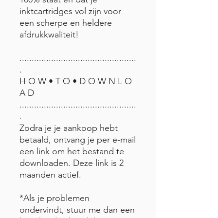
inktcartridges vol zijn voor
een scherpe en heldere
afdrukkwaliteit!
................................................
.
H O W • T O • D O W N L O
A D
................................................
.
Zodra je je aankoop hebt
betaald, ontvang je per e-mail
een link om het bestand te
downloaden. Deze link is 2
maanden actief.
*Als je problemen
ondervindt, stuur me dan een