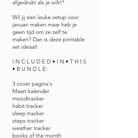
afgedrukt als je wilt!*
Wil jij een leuke setup voor
januari maken maar heb je
geen tijd om ze zelf te
maken? Dan is deze printable
set ideaal!
I N C L U D E D • I N • T H I S
• B U N D L E:
3 cover pagina's
Maart kalender
moodtracker
habit tracker
sleep tracker
steps tracker
weather tracker
books of the month