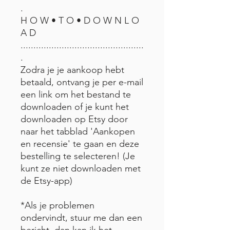
.
H O W • T O • D O W N L O
A D
................................................
.
Zodra je je aankoop hebt
betaald, ontvang je per e-mail
een link om het bestand te
downloaden of je kunt het
downloaden op Etsy door
naar het tabblad 'Aankopen
en recensie' te gaan en deze
bestelling te selecteren! (Je
kunt ze niet downloaden met
de Etsy-app)
*Als je problemen
ondervindt, stuur me dan een
bericht, dan kan ik het