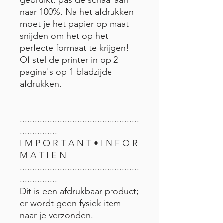
naar 100%. Na het afdrukken
moet je het papier op maat
snijden om het op het
perfecte formaat te krijgen!
Of stel de printer in op 2
pagina's op 1 bladzijde
afdrukken.
................................................
...............
I M P O R T A N T • I N F O R
M A T I E N
................................................
...............
Dit is een afdrukbaar product;
er wordt geen fysiek item
naar je verzonden.