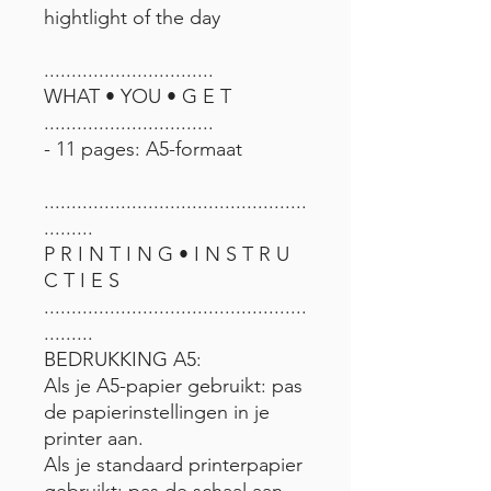
hightlight of the day
...............................
WHAT • YOU • G E T
...............................
- 11 pages: A5-formaat
................................................
.........
P R I N T I N G • I N S T R U
C T I E S
................................................
.........
BEDRUKKING A5:
Als je A5-papier gebruikt: pas
de papierinstellingen in je
printer aan.
Als je standaard printerpapier
gebruikt: pas de schaal aan