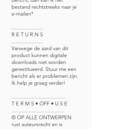
bestand rechtstreeks naar je
e-mailen*
......................
R E T U R N S
......................
Vanwege de aard van dit
product kunnen digitale
downloads niet worden
gerestitueerd. Stuur me een
bericht als er problemen zijn.
Ik help je graag verder!
.....................................
T E R M S • OFF • U S E
.....................................
© OP ALLE ONTWERPEN
rust auteursrecht en is