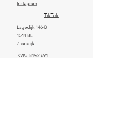
Instagram
TikTok
Lagedijk 146-B
1544 BL
Zaandijk
KVK:
84961694
BTW: NL004039247B25
IBAN: NL43 KNAB
0259 9783 37
Contactformulier
Verzending