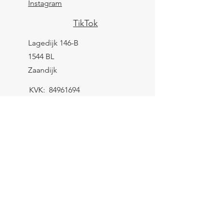
Instagram
TikTok
Lagedijk 146-B
1544 BL
Zaandijk
KVK:
84961694
BTW: NL004039247B25
IBAN: NL43 KNAB
0259 9783 37
Contactformulier
Verzending