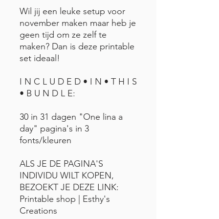
Wil jij een leuke setup voor
november maken maar heb je
geen tijd om ze zelf te
maken? Dan is deze printable
set ideaal!
I N C L U D E D • I N • T H I S
• B U N D L E:
30 in 31 dagen "One lina a
day" pagina's in 3
fonts/kleuren
ALS JE DE PAGINA'S
INDIVIDU WILT KOPEN,
BEZOEKT JE DEZE LINK:
Printable shop | Esthy's
Creations