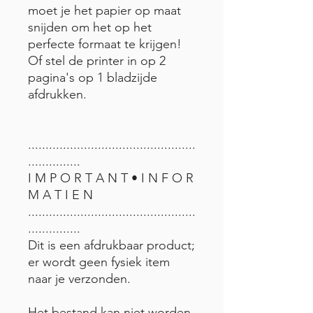
moet je het papier op maat
snijden om het op het
perfecte formaat te krijgen!
Of stel de printer in op 2
pagina's op 1 bladzijde
afdrukken.
................................................
...............
I M P O R T A N T • I N F O R
M A T I E N
................................................
...............
Dit is een afdrukbaar product;
er wordt geen fysiek item
naar je verzonden.
Het bestand kan niet worden