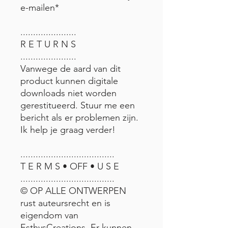
e-mailen*
......................
R E T U R N S
......................
Vanwege de aard van dit
product kunnen digitale
downloads niet worden
gerestitueerd. Stuur me een
bericht als er problemen zijn.
Ik help je graag verder!
.....................................
T E R M S • OFF • U S E
.....................................
© OP ALLE ONTWERPEN
rust auteursrecht en is
eigendom van
EsthysCreations. Er kunnen