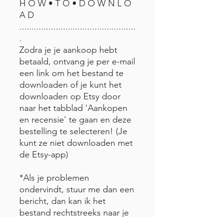
H O W • T O • D O W N L O
A D
................................................
.
Zodra je je aankoop hebt
betaald, ontvang je per e-mail
een link om het bestand te
downloaden of je kunt het
downloaden op Etsy door
naar het tabblad 'Aankopen
en recensie' te gaan en deze
bestelling te selecteren! (Je
kunt ze niet downloaden met
de Etsy-app)
*Als je problemen
ondervindt, stuur me dan een
bericht, dan kan ik het
bestand rechtstreeks naar je