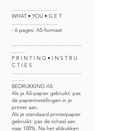
...............................
WHAT • YOU • G E T
...............................
- 6 pages: A5-formaat
................................................
.........
P R I N T I N G • I N S T R U
C T I E S
................................................
.........
BEDRUKKING A5:
Als je A5-papier gebruikt: pas
de papierinstellingen in je
printer aan.
Als je standaard printerpapier
gebruikt: pas de schaal aan
naar 100%. Na het afdrukken