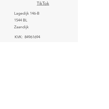
TikTok
Lagedijk 146-B
1544 BL
Zaandijk
KVK:
84961694
BTW: NL004039247B25
IBAN: NL43 KNAB
0259 9783 37
Contactformulier
Verzending
let op! Het minimum bestelbedrag