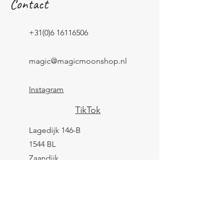
Contact
+31(0)6 16116506
magic@magicmoonshop.nl
Instagram
TikTok
Lagedijk 146-B
1544 BL
Zaandijk
KVK:
84961694
BTW: NL004039247B25
IBAN: NL43 KNAB
0259 9783 37