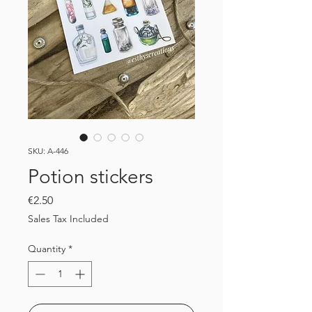
SKU: A-446
Potion stickers
Price
€2.50
Sales Tax Included
Quantity
*