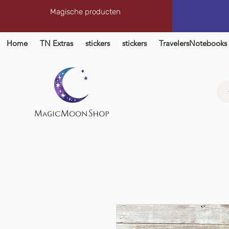
Magische producten
Home
TN Extras
stickers
stickers
TravelersNotebooks