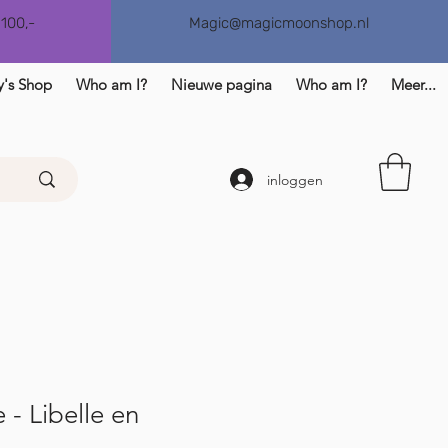
€100,-
Magic@magicmoonshop.nl
y's Shop
Who am I?
Nieuwe pagina
Who am I?
Meer...
inloggen
 - Libelle en