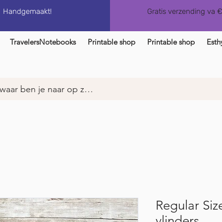
Handgemaakt!
Gratis verzending va 
TravelersNotebooks
Printable shop
Printable shop
Esth
Regular Size
vlinders