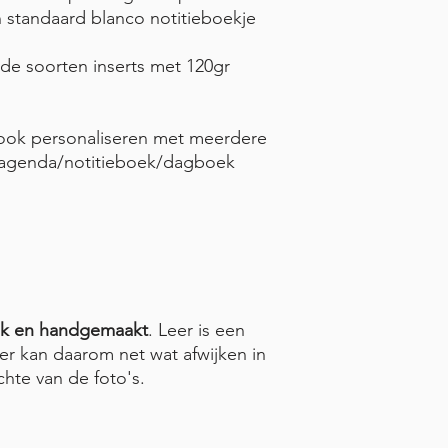
n standaard blanco notitieboekje
nde soorten inserts met 120gr
book personaliseren met meerdere
n agenda/notitieboek/dagboek
ek en handgemaakt
. Leer is een
er kan daarom net wat afwijken in
ichte van de foto's.