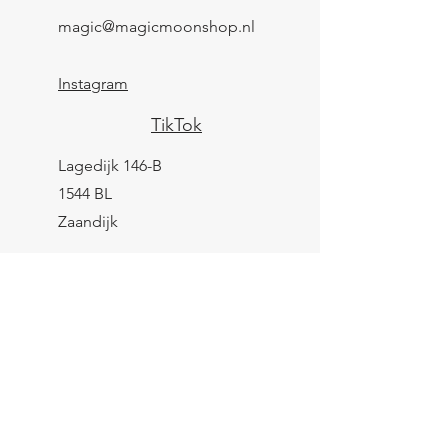
magic@magicmoonshop.nl
Instagram
TikTok
Lagedijk 146-B
1544 BL
Zaandijk
KVK:
84961694
BTW: NL004039247B25
IBAN: NL43 KNAB
0259 9783 37
Contactformulier