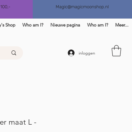
€100,-
Magic@magicmoonshop.nl
y's Shop
Who am I?
Nieuwe pagina
Who am I?
Meer...
inloggen
r maat L -