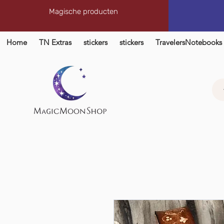
Magische producten
Home
TN Extras
stickers
stickers
TravelersNotebooks