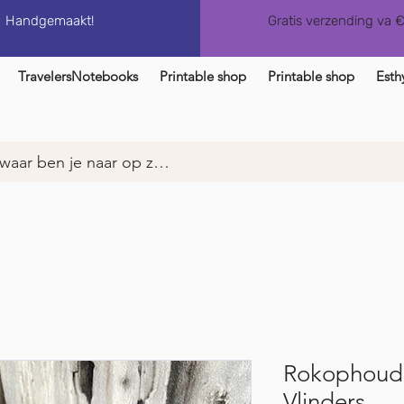
Handgemaakt!
Gratis verzending va 
TravelersNotebooks
Printable shop
Printable shop
Esth
Rokophoude
Vlinders