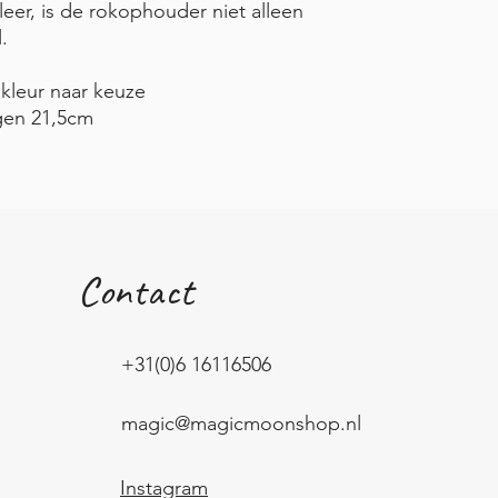
er, is de rokophouder niet alleen
l.
 kleur naar keuze
ngen 21,5cm
Contact
+31(0)6 16116506
magic@magicmoonshop.nl
Instagram