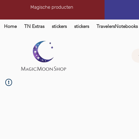
Magische producten
Home
TN Extras
stickers
stickers
TravelersNotebooks