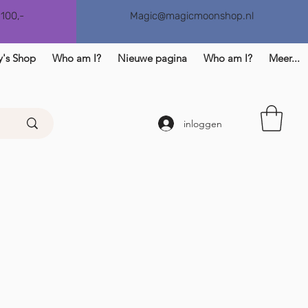
€100,-
Magic@magicmoonshop.nl
y's Shop
Who am I?
Nieuwe pagina
Who am I?
Meer...
inloggen