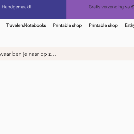
Handgemaakt!
Gratis verzending va 
TravelersNotebooks
Printable shop
Printable shop
Esth