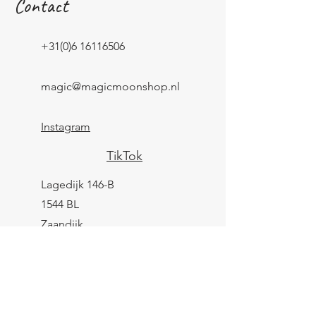
Contact
+31(0)6 16116506
magic@magicmoonshop.nl
Instagram
TikTok
Lagedijk 146-B
1544 BL
Zaandijk
KVK:
84961694
BTW: NL004039247B25
IBAN: NL43 KNAB
0259 9783 37