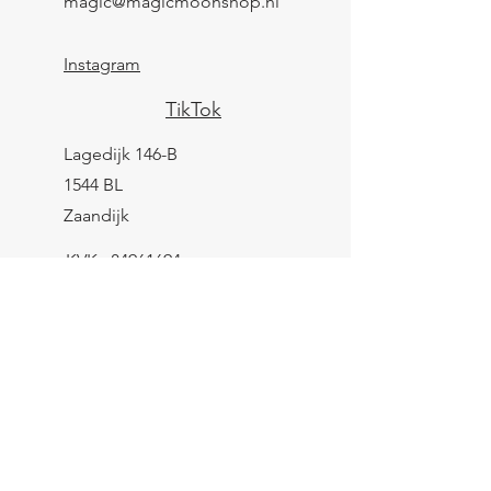
magic@magicmoonshop.nl
Instagram
TikTok
Lagedijk 146-B
1544 BL
Zaandijk
KVK:
84961694
BTW: NL004039247B25
IBAN: NL43 KNAB
0259 9783 37
Contactformulier