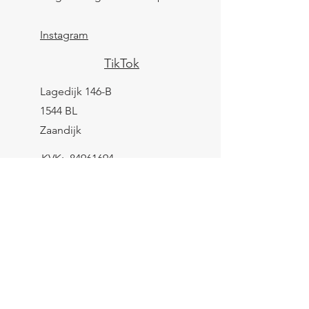
Instagram
TikTok
Lagedijk 146-B
1544 BL
Zaandijk
KVK:
84961694
BTW: NL004039247B25
IBAN: NL43 KNAB
0259 9783 37
Contactformulier