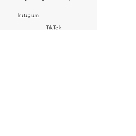
Instagram
TikTok
Lagedijk 146-B
1544 BL
Zaandijk
KVK:
84961694
BTW: NL004039247B25
IBAN: NL43 KNAB
0259 9783 37
Contactformulier