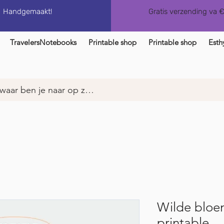
Handgemaakt!
Gratis verzending va 
TravelersNotebooks
Printable shop
Printable shop
Esth
Wilde bloe
printable