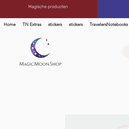
Magische producten
Home
TN Extras
stickers
stickers
TravelersNotebooks