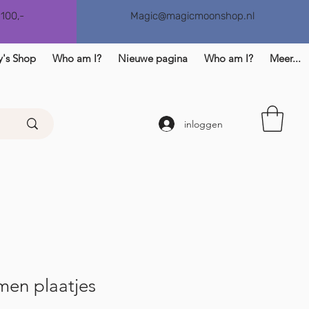
€100,-
Magic@magicmoonshop.nl
y's Shop
Who am I?
Nieuwe pagina
Who am I?
Meer...
inloggen
men plaatjes