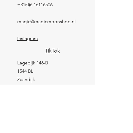
+31(0)6 16116506
magic@magicmoonshop.nl
Instagram
TikTok
Lagedijk 146-B
1544 BL
Zaandijk
KVK:
84961694
BTW: NL004039247B25
IBAN: NL43 KNAB
0259 9783 37
Contactformulier