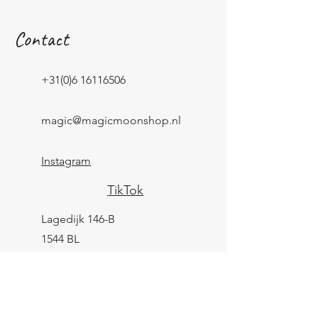
Contact
+31(0)6 16116506
magic@magicmoonshop.nl
Instagram
TikTok
Lagedijk 146-B
1544 BL
Zaandijk
KVK:
84961694
BTW: NL004039247B25