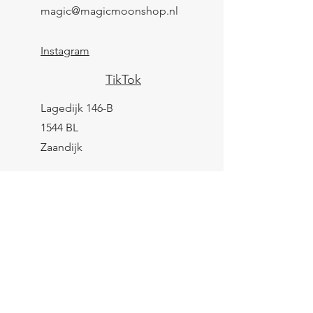
magic@magicmoonshop.nl
Instagram
TikTok
Lagedijk 146-B
1544 BL
Zaandijk
KVK:
84961694
BTW: NL004039247B25
IBAN: NL43 KNAB
0259 9783 37
Contactformulier