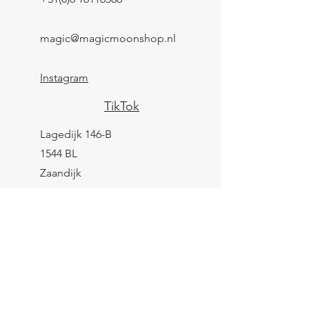
magic@magicmoonshop.nl
Instagram
TikTok
Lagedijk 146-B
1544 BL
Zaandijk
KVK:
84961694
BTW: NL004039247B25
IBAN: NL43 KNAB
0259 9783 37
Contactformulier