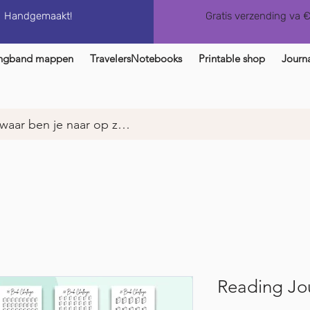
Handgemaakt!
Gratis verzending va 
ngband mappen
TravelersNotebooks
Printable shop
Journa
Reading Jou