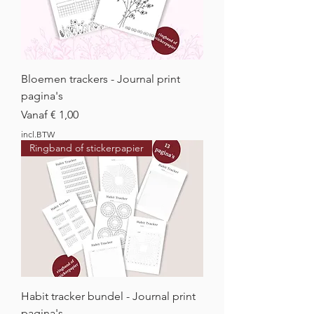
Bloemen trackers - Journal print
pagina's
Verkoopprijs
Vanaf
€ 1,00
incl.BTW
Ringband of stickerpapier
Habit tracker bundel - Journal print
pagina's