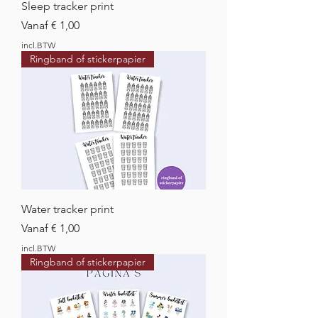
Sleep tracker print
Verkoopprijs
Vanaf
€ 1,00
incl.BTW
Ringband of stickerpapier
Water tracker print
Verkoopprijs
Vanaf
€ 1,00
incl.BTW
Ringband of stickerpapier