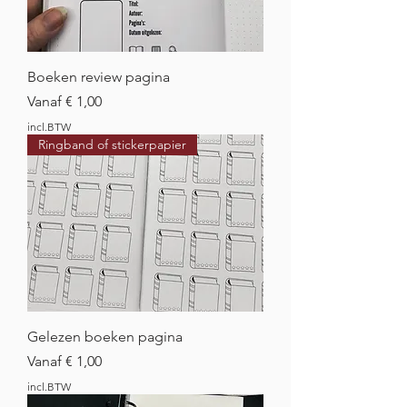
Boeken review pagina
Verkoopprijs
Vanaf
€ 1,00
incl.BTW
Ringband of stickerpapier
Gelezen boeken pagina
Verkoopprijs
Vanaf
€ 1,00
incl.BTW