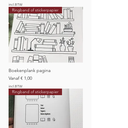
incl.BTW
Ringband of stickerpapier
Boekenplank pagina
Verkoopprijs
Vanaf
€ 1,00
incl.BTW
Ringband of stickerpapier