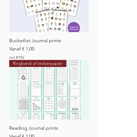
Bucketlist Journal prints
Verkoopprijs
Vanaf
€ 1,00
incl.BTW
Ringband of stickerpapier
Reading Journal prints
Verkoopprijs
Vanaf
€ 1,00