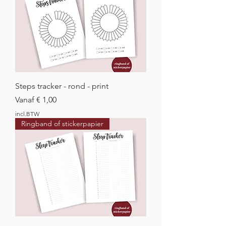
Steps tracker - rond - print
Verkoopprijs
Vanaf
€ 1,00
incl.BTW
Ringband of stickerpapier