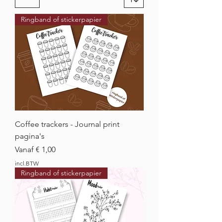
Ringband of stickerpapier
Coffee trackers - Journal print
pagina's
Verkoopprijs
Vanaf
€ 1,00
incl.BTW
Ringband of stickerpapier