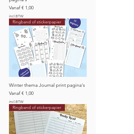
Verkoopprijs
Vanaf
€ 1,00
incl.BTW
Ringband of stickerpapier
Winter thema Journal print pagina's
Verkoopprijs
Vanaf
€ 1,00
incl.BTW
Ringband of stickerpapier