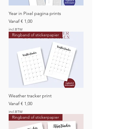
Year in Pixel pagina prints
Verkoopprijs
Vanaf
€ 1,00
incl.BTW
Ringband of stickerpapier
Weather tracker print
Verkoopprijs
Vanaf
€ 1,00
incl.BTW
Ringband of stickerpapier