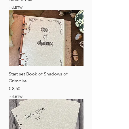
incl.BTW
Start set Book of Shadows of
Grimoire
Prijs
€ 8,50
incl.BTW