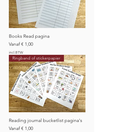
Books Read pagina
Verkoopprijs
Vanaf
€ 1,00
incl.BTW
Ringband of stickerpapier
Reading journal bucketlist pagina's
Verkoopprijs
Vanaf
€ 1,00