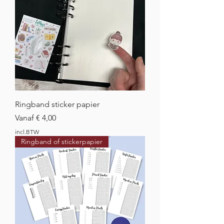
Ringband sticker papier
Verkoopprijs
Vanaf
€ 4,00
incl.BTW
Ringband of stickerpapier