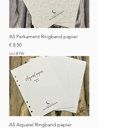
A5 Perkament Ringband papier
Prijs
€ 8,50
incl.BTW
A5 Aquarel Ringband papier
Prijs
€ 5,00