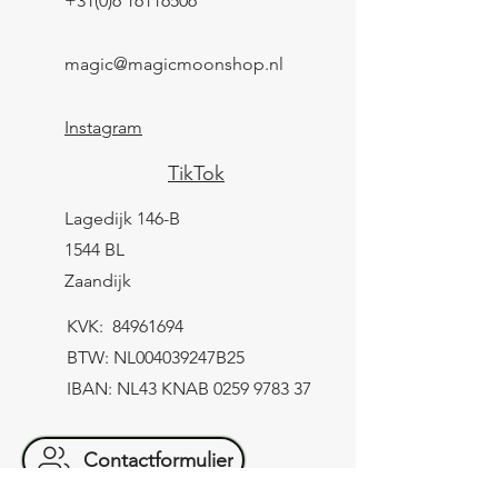
+31(0)6 16116506
magic@magicmoonshop.nl
Instagram
TikTok
Lagedijk 146-B
1544 BL
Zaandijk
KVK:
84961694
BTW: NL004039247B25
IBAN: NL43 KNAB
0259 9783 37
Contactformulier