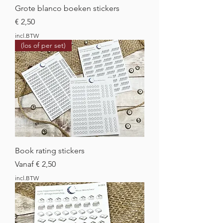
Grote blanco boeken stickers
Prijs
€ 2,50
incl.BTW
(los of per set)
Book rating stickers
Verkoopprijs
Vanaf
€ 2,50
incl.BTW