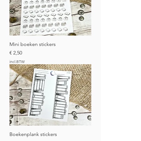
Mini boeken stickers
Prijs
€ 2,50
incl.BTW
Boekenplank stickers