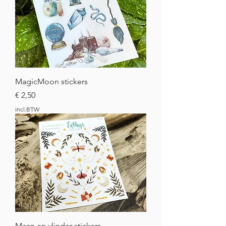
MagicMoon stickers
Prijs
€ 2,50
incl.BTW
Maan en vlinder stickers