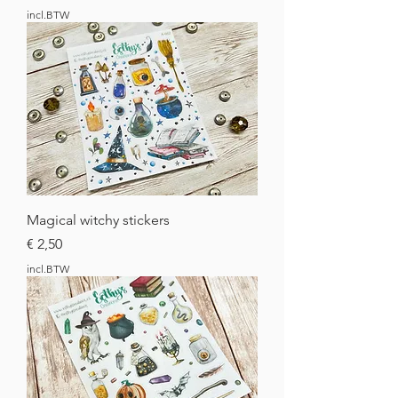
incl.BTW
Magical witchy stickers
Prijs
€ 2,50
incl.BTW