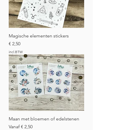
Magische elementen stickers
Prijs
€ 2,50
incl.BTW
Maan met bloemen of edelstenen
Verkoopprijs
Vanaf
€ 2,50