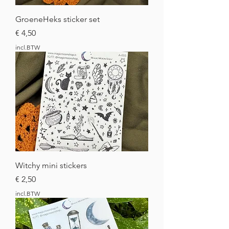
GroeneHeks sticker set
Prijs
€ 4,50
incl.BTW
Witchy mini stickers
Prijs
€ 2,50
incl.BTW