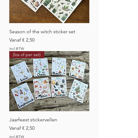
Season of the witch sticker set
Verkoopprijs
Vanaf
€ 2,50
incl.BTW
(los of per set)
Jaarfeest stickervellen
Verkoopprijs
Vanaf
€ 2,50
incl.BTW