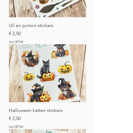
Uil en potion stickers
Prijs
€ 2,50
incl.BTW
Halloween katten stickers
Prijs
€ 2,50
incl.BTW