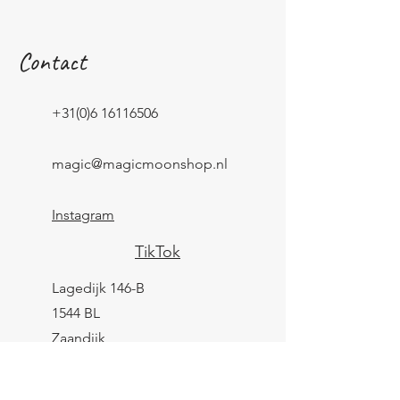
Contact
+31(0)6 16116506
magic@magicmoonshop.nl
Instagram
TikTok
Lagedijk 146-B
1544 BL
Zaandijk
KVK:
84961694
BTW: NL004039247B25