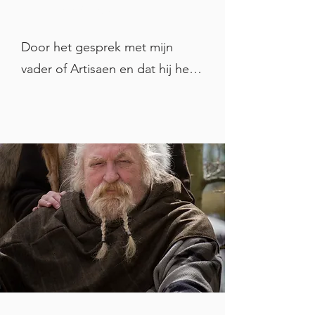
MagicMoonShop?
Door het gesprek met mijn 
vader of Artisaen en dat hij het 
zo graag aan mij of mijn zus 
over had willen dragen kwamen 
we op het gesprek wat we in 
2015 al eens gevoerd hadden. Ik 
wilde het vak dolgraag leren, 
alleen was hij er destijds nog 
niet aantoe om alle kennis over 
te dragen. Al pratende kwamen 
die kriebels bij mij steeds meer 
omhoog dat ik het ambachtelijk 
leerbewerken en mijn vaders 