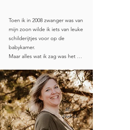
familie was"
Toen ik in 2008 zwanger was van 
mijn zoon wilde ik iets van leuke 
schilderijtjes voor op de 
babykamer. 

Maar alles wat ik zag was het 
net niet of was best wel prijzig.

Omdat ik uit een creatieve 
familie kom dacht ik; waarom 
niet proberen het zelf te maken. 
Mijn
Lukt het niet dan kan ik altijd 
Verhaal
nog iets online bestellen.
