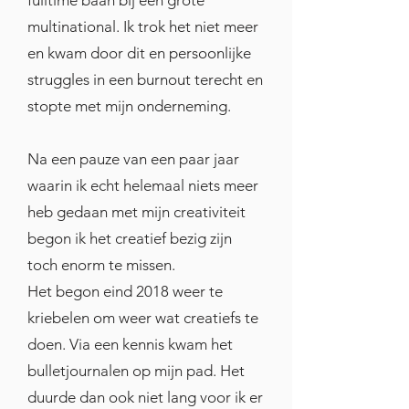
geboortekaartjes op canvas 
multinational. Ik trok het niet meer
voor vrienden en familie en zo 
en kwam door dit en persoonlijke
begon mijn eerste creatieve 
struggles in een burnout terecht en
onderneming.
stopte met mijn onderneming.
Na een pauze van een paar jaar
waarin ik echt helemaal niets meer
heb gedaan met mijn creativiteit
begon ik het creatief bezig zijn
toch enorm te missen.
Het begon eind 2018 weer te
kriebelen om weer wat creatiefs te
doen. Via een kennis kwam het
bulletjournalen op mijn pad. Het
duurde dan ook niet lang voor ik er