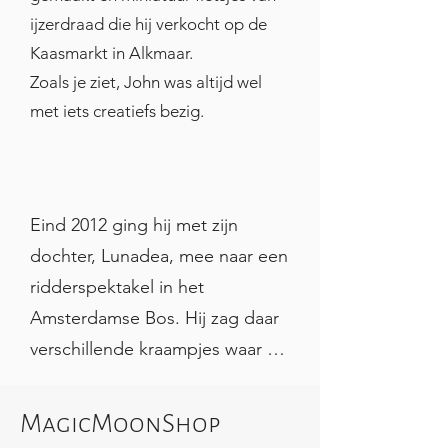
MagicMoonShop!
ijzerdraad die hij verkocht op de
Kaasmarkt in Alkmaar.
Zoals je ziet, John was altijd wel
met iets creatiefs bezig.
En hoe kwam het werken met leer dan
weer op zijn pad?
Eind 2012 ging hij met zijn 
dochter, Lunadea, mee naar een 
ridderspektakel in het 
Amsterdamse Bos. Hij zag daar 
verschillende kraampjes waar 
producten van leer werden 
verkocht. Tegen zijn dochter 
MagicMoonShop
vertelde hij dat hij dit veel 