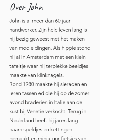
Over John
levenswerk niet verloren wilde 
laten gaan. Gelukkig stond hij 
John is al meer dan 60 jaar
daar ook positief tegenover.

handwerker. Zijn hele leven lang is
hij bezig geweest met het maken
Artisaen is een bekende naam 
van mooie dingen. Als hippie stond
en staat voor mij echt voor het 
hij al in Amsterdam met een klein
ambachtelijke leerwerk. Nu 
tafeltje waar hij terplekke beeldjes
wilde ik wel stickers blijven 
maakte van klinknagels.
maken, en ook mooie 
Rond 1980 maakte hij sieraden en
leren tassen ed die hij op de zomer
producten maken met mijn 
avond braderien in Italie aan de
lasergraveer machine. Deze 
kust bij Venetie verkocht. Terug in
dingen wilde ik niet gaan doen 
Nederland heeft hij jaren lang
onder de naam van Artisaen. En 
naam speldjes en kettingen
zo ontstond de 
gemaakt en miniatuur fietsjes van