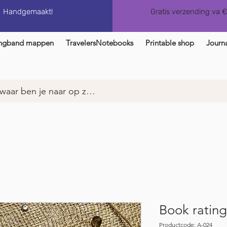
Handgemaakt!
Gratis verzending va 
ngband mappen
TravelersNotebooks
Printable shop
Journa
Book rating
Productcode: A-024