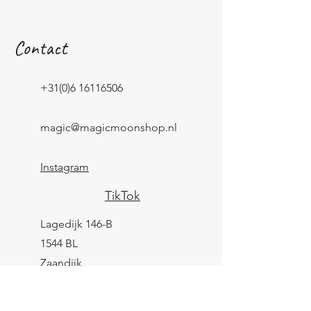
Contact
+31(0)6 16116506
magic@magicmoonshop.nl
Instagram
TikTok
Lagedijk 146-B
1544 BL
Zaandijk
KVK:
84961694
BTW: NL004039247B25