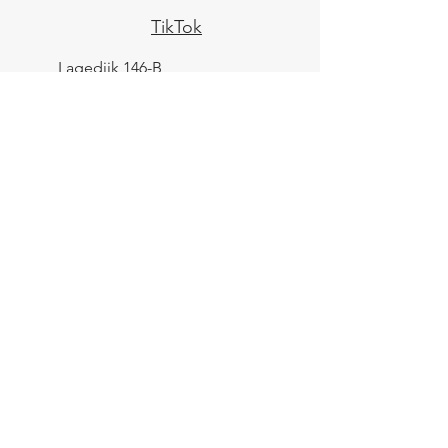
TikTok
Lagedijk 146-B
1544 BL
Zaandijk
KVK:
84961694
BTW: NL004039247B25
IBAN: NL43 KNAB
0259 9783 37
Contactformulier
Verzending