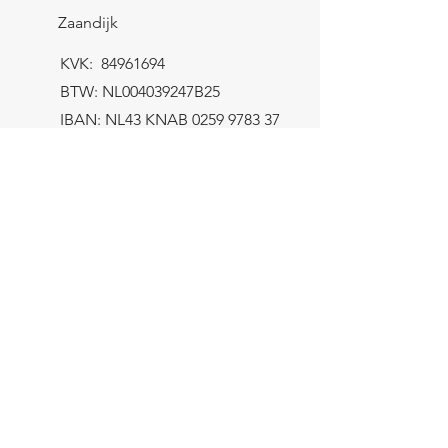
Zaandijk
KVK:
84961694
BTW: NL004039247B25
IBAN: NL43 KNAB
0259 9783 37
Contactformulier
Verzending
let op! Het minimum bestelbedrag
bedraagt €8,-
Gratis verzending binnen NL > €100,-
De rest van Europa > €125,-