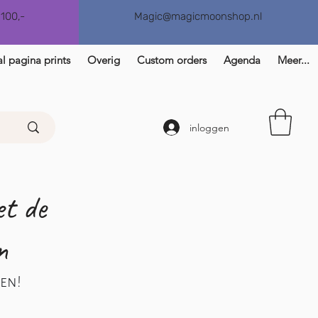
€100,-
Magic@magicmoonshop.nl
l pagina prints
Overig
Custom orders
Agenda
Meer...
inloggen
et de
n
en!