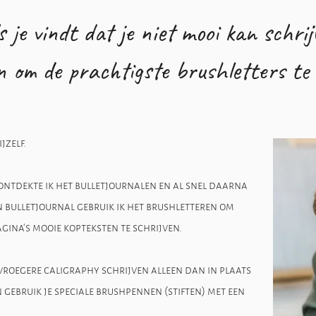
ls je vindt dat je niet mooi kan schrij
n om de prachtigste brushletters te
jzelf.
 ontdekte ik het bulletjournalen en al snel daarna
n bulletjournal gebruik ik het brushletteren om
gina's mooie kopteksten te schrijven.
vroegere caligraphy schrijven alleen dan in plaats
gebruik je speciale brushpennen (stiften) met een