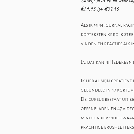
Schrijf je in op de wachtl
€29,95 ipv €34,95
Als ik mijn journal pag
kopteksten krijg ik stee
vinden en reacties als in
Ja, dat kan jij! Iedereen
Ik heb al mijn creatieve
gebundeld in 47 korte v
De cursus bestaat uit e
oefenbladen en 47 video
minuten per video waari
prachtige brushletters t