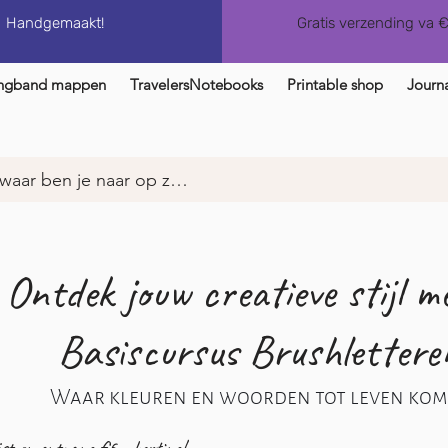
Handgemaakt!
Gratis verzending va 
ngband mappen
TravelersNotebooks
Printable shop
Journa
Ontdek jouw creatieve stijl m
Basiscursus Brushlettere
Waar kleuren en woorden tot leven kom