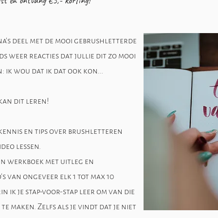
ijst en ontvang €5,- korting!
ina's deel met de mooi gebrushletterde
ds weer reacties dat jullie dit zo mooi
: ik wou dat ik dat ook kon...
 kan dit leren!
 kennis en tips over brushletteren
ideo lessen.
en werkboek met uitleg en
's van ongeveer elk 1 tot max 10
n ik je stap-voor-stap leer om van die
e maken. Zelfs als je vindt dat je niet