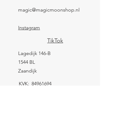
magic@magicmoonshop.nl
Instagram
TikTok
Lagedijk 146-B
1544 BL
Zaandijk
KVK:
84961694
BTW: NL004039247B25
IBAN: NL43 KNAB
0259 9783 37
Contactformulier